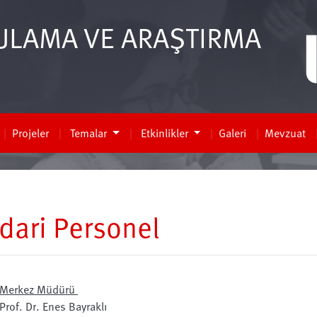
ULAMA VE ARAŞTIRMA
Projeler
Temalar
Etkinlikler
Galeri
Mevzuat
İdari Personel
Merkez Müdürü
Prof. Dr. Enes Bayraklı