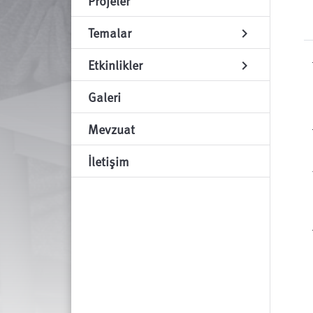
Projeler
Temalar
chevron_right
Etkinlikler
chevron_right
Galeri
Mevzuat
İletişim