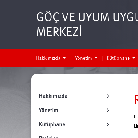
GÖÇ VE UYUM UYG
MERKEZİ
Hakkımızda
Yönetim
Kütüphane
Hakkımızda
chevron_right
Yönetim
chevron_right
Ba
Kütüphane
chevron_right
Li