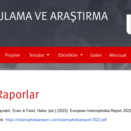
ULAMA VE ARAŞTIRMA
Projeler
Temalar
Etkinlikler
Galeri
Mevzuat
Raporlar
yraklı, Enes & Farid, Hafez (ed.) (2023).
European Islamophobia Report 202
nk:
https://
islamophobiareport.com/
islamophobiareport-2022.pdf