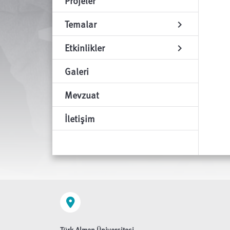
Projeler
Temalar
chevron_right
Etkinlikler
chevron_right
Galeri
Mevzuat
İletişim
Türk-Alman Üniversitesi