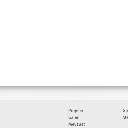
Projeler
Gö
Galeri
Me
Mevzuat