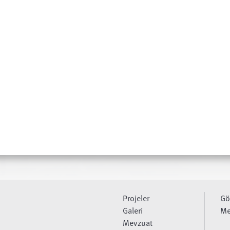
Projeler
Gö
Galeri
Me
Mevzuat