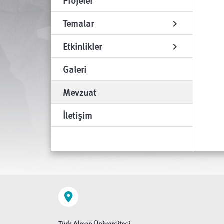
Projeler
Temalar
chevron_right
Etkinlikler
chevron_right
Galeri
Mevzuat
İletişim
Türk-Alman Üniversitesi