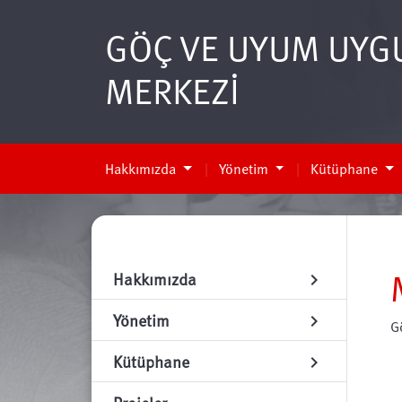
GÖÇ VE UYUM UYG
MERKEZİ
Hakkımızda
Yönetim
Kütüphane
Hakkımızda
chevron_right
Yönetim
chevron_right
G
Kütüphane
chevron_right